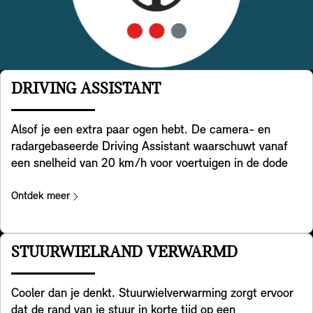
DRIVING ASSISTANT
Alsof je een extra paar ogen hebt. De camera- en
radargebaseerde Driving Assistant waarschuwt vanaf
een snelheid van 20 km/h voor voertuigen in de dode
hoek en ondersteunt indien nodig actief het terugsturen
van je MINI naar de rijstrook. Bovendien helpt het
Ontdek meer
systeem bij het detecteren van overstekend verkeer
achter je wanneer je met je MINI achteruitrijdt. Het
helpt ook bij het voorkomen van ongelukken achterop je
STUURWIELRAND VERWARMD
MINI, bijvoorbeeld door naderend verkeer te
waarschuwen door de alarmlichten van je MINI te laten
Cooler dan je denkt. Stuurwielverwarming zorgt ervoor
knipperen. Tot slot waarschuwt het systeem je ook bij
dat de rand van je stuur in korte tijd op een