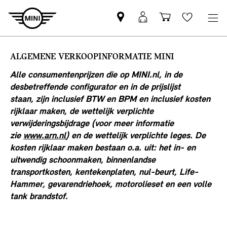
Vind
MyMini
Winkelwage
Wishlis
een
login
MINI
ALGEMENE VERKOOPINFORMATIE.
ALGEMENE VERKOOPINFORMATIE MINI
partner
WAT JE VAN ONS MAG VERWACHTEN.
Alle consumentenprijzen die op MINI.nl, in de
desbetreffende configurator en in de prijslijst
staan, zijn inclusief BTW en BPM en inclusief kosten
rijklaar maken, de wettelijk verplichte
verwijderingsbijdrage (voor meer informatie
zie
www.arn.nl
) en de wettelijk verplichte leges. De
kosten rijklaar maken bestaan o.a. uit: het in- en
uitwendig schoonmaken, binnenlandse
transportkosten, kentekenplaten, nul-beurt, Life-
Hammer, gevarendriehoek, motorolieset en een volle
tank brandstof.