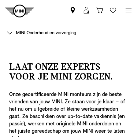
Vind
MyMini
Winkelwage
Wishlis
een
login
MINI
MINI Onderhoud en verzorging
partner
LAAT ONZE EXPERTS
VOOR JE MINI ZORGEN.
Onze gecertificeerde MINI monteurs zijn de beste
vrienden van jouw MINI. Ze staan voor je klaar – of
het nu om uitgebreide of kleine werkzaamheden
gaat. Ze beschikken over up-to-date vakkennis (en
passie), werken met originele MINI onderdelen en
het juiste gereedschap om jouw MINI weer te laten