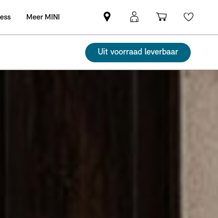
ness
Meer MINI
Vind
MyMini
Winkelwag
Wishli
een
login
MINI
Uit voorraad leverbaar
partner