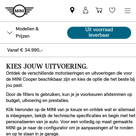
Vind
MyMini
Winkelwage
Wishlis
een
login
MINI
Modellen &
Uit voorraad
partner
leverbaar
Prijzen
Vanaf € 34.990,-
KIES JOUW UITVOERING.
Ontdek de verschillende motoriseringen en uitvoeringen die voor
de MINI Cooper beschikbaar zijn en kies de optie die het beste bij
jou past.
Door de filters te gebruiken, kun je je voorkeuren afstemmen op
budget, uitvoering en prestaties.
Klik hieronder op de MINI van je keuze en ontdek wat er allemaal
is inbegrepen, bekijk de technische specificaties en begin met het
personaliseren van je auto. Voor een volledig op maat gemaakte
MINI ga je naar de configurator om je aanpassingen af te ronden
en op te slaan in je garage.