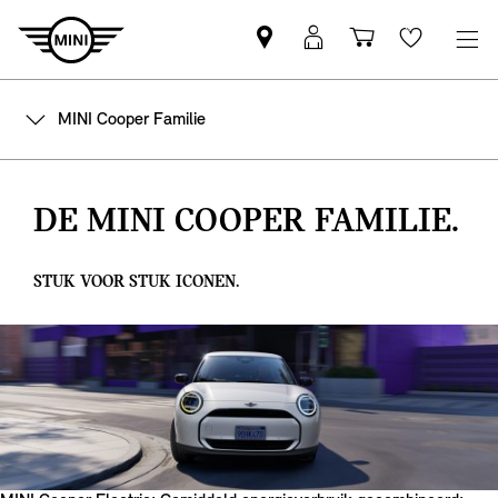
Vind
MyMini
Winkelwage
Wishlis
een
login
MINI
MINI Cooper Familie
partner
DE MINI COOPER FAMILIE.
STUK VOOR STUK ICONEN.