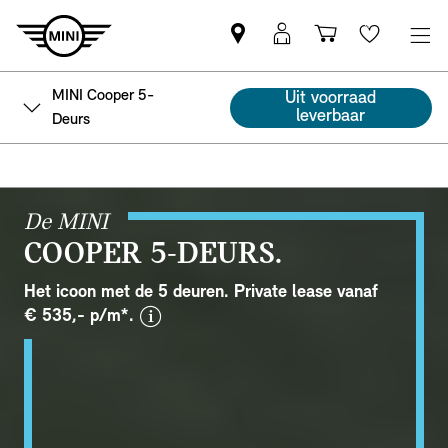
Vind
MyMini
Winkelwage
Wishlis
een
login
MINI
MINI Cooper 5-
Uit voorraad
partner
leverbaar
Deurs
De MINI
COOPER 5-DEURS.
Het icoon met de 5 deuren. Private lease vanaf
disclaimer
€ 535,- p/m*.