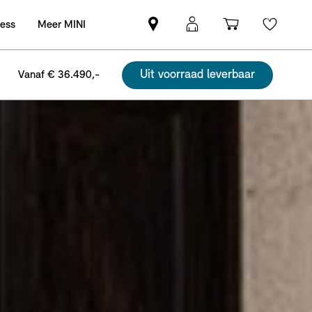
ness
Meer MINI
Vind
MyMini
Winkelwag
Wishli
een
login
MINI
Uit voorraad leverbaar
Vanaf € 36.490,-
partner