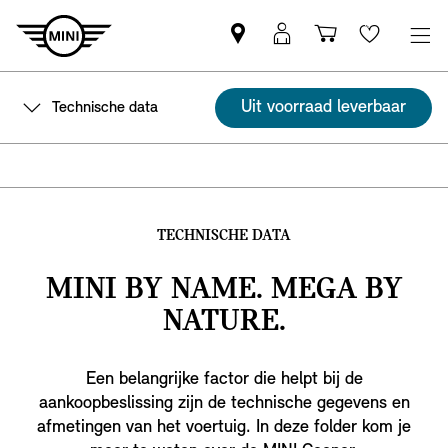
Vind
MyMini
Winkelwage
Wishlis
een
login
MINI
Uit voorraad leverbaar
Technische data
partner
TECHNISCHE DATA
MINI BY NAME. MEGA BY
NATURE.
Een belangrijke factor die helpt bij de
aankoopbeslissing zijn de technische gegevens en
afmetingen van het voertuig. In deze folder kom je