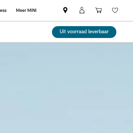
ness
Meer MINI
Vind
MyMini
Winkelwag
Wishli
een
login
MINI
Uit voorraad leverbaar
partner