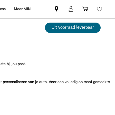
ness
Meer MINI
Vind
MyMini
Winkelwag
Wishli
een
login
MINI
Uit voorraad leverbaar
partner
te bij jou past.
het personaliseren van je auto. Voor een volledig op maat gemaakte