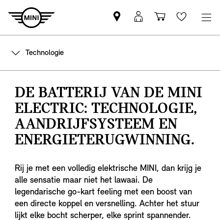
Vind
MyMini
Winkelwage
Wishlis
een
login
MINI
Technologie
partner
DE BATTERIJ VAN DE MINI
ELECTRIC: TECHNOLOGIE,
AANDRIJFSYSTEEM EN
ENERGIETERUGWINNING.
Rij je met een volledig elektrische MINI, dan krijg je
alle sensatie maar niet het lawaai. De
legendarische go-kart feeling met een boost van
een directe koppel en versnelling. Achter het stuur
lijkt elke bocht scherper, elke sprint spannender.