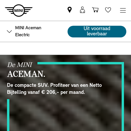
Vind
MyMini
Winkelwage
Wishlis
een
login
MINI
MINI Aceman
Uit voorraad
partner
leverbaar
Electric
De MINI
ACEMAN.
De compacte SUV. Profiteer van een Netto
Bijtelling vanaf € 206,- per maand.