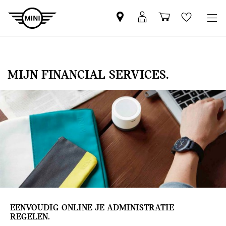
Vind
MyMini
Winkelwage
Wishlis
een
login
MINI
partner
MIJN FINANCIAL SERVICES.
EENVOUDIG ONLINE JE ADMINISTRATIE
REGELEN.