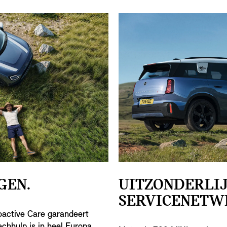
GEN.
UITZONDERLIJ
SERVICENETW
active Care garandeert
echhulp is in heel Europa