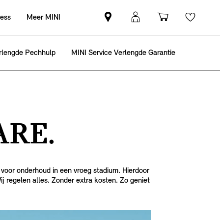
ness
Meer MINI
Vind
MyMini
Winkelwag
Wishli
een
login
MINI
rlengde Pechhulp
MINI Service Verlengde Garantie
partner
ARE.
 voor onderhoud in een vroeg stadium. Hierdoor
ij regelen alles. Zonder extra kosten. Zo geniet