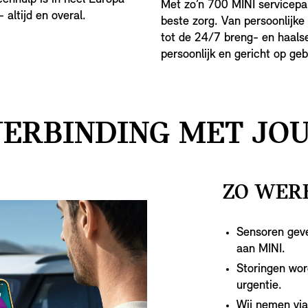
Met zo’n 700 MINI servicepar
 altijd en overal.
beste zorg. Van persoonlijke
tot de 24/7 breng- en haalse
persoonlijk en gericht op ge
ERBINDING MET JOU
ZO WERK
Sensoren gev
aan MINI.
Storingen wor
urgentie.
Wij nemen via