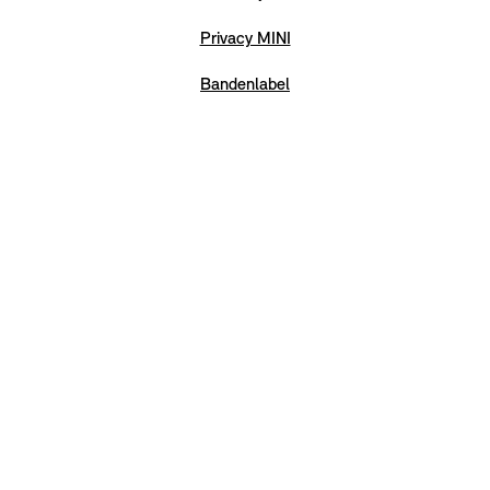
Privacy MINI
Bandenlabel
Digitaledienstenverordening
GPSR
Toegankelijkheidsverklaring
EU-batterijverordening
Verbruik & CO2
Hier de overeenkomst ontbinden