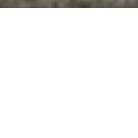
MINI Cooper
MINI Countryman
Originele MINI zomerwielsets zijn de finishing touch
voor jouw MINI. Zie het als een sieraad, een
accessoire voor jouw auto, waarmee jij je
persoonlijke stijl kunt laten zien. Krachtig, verfijnd,
elegant of juist prominent - je kunt alle kanten op.
Geniet van ongelimiteerd Go-Kart feeling, in een