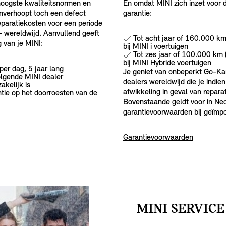
 hoogste kwaliteitsnormen en
En omdat MINI zich inzet voor 
onverhoopt toch een defect
garantie:
eparatiekosten voor een periode
– wereldwijd. Aanvullend geeft
Tot acht jaar of 160.000 km 
 van je MINI:
bij MINI i voertuigen
Tot zes jaar of 100.000 km (
bij MINI Hybride voertuigen
er dag, 5 jaar lang
Je geniet van onbeperkt Go-Ka
lgende MINI dealer
dealers wereldwijd die je indie
akelijk is
afwikkeling in geval van reparat
ntie op het doorroesten van de
Bovenstaande geldt voor in Ne
garantievoorwaarden bij geïmpo
Garantievoorwaarden
MINI SERVIC