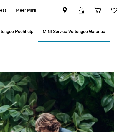
ness
Meer MINI
Vind
MyMini
Winkelwag
Wishli
een
login
MINI
rlengde Pechhulp
MINI Service Verlengde Garantie
partner