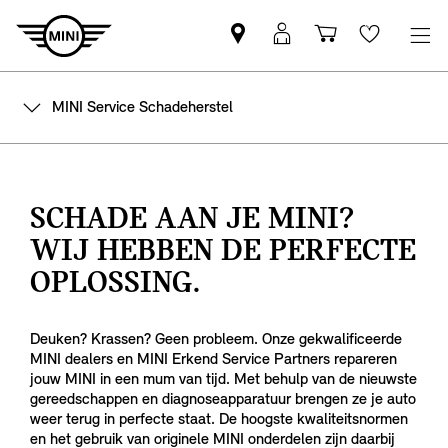
Vind
MyMini
Winkelwage
Wishlis
een
login
MINI
MINI Service Schadeherstel
partner
SCHADE AAN JE MINI?
WIJ HEBBEN DE PERFECTE
OPLOSSING.
Deuken? Krassen? Geen probleem. Onze gekwalificeerde
MINI dealers en MINI Erkend Service Partners repareren
jouw MINI in een mum van tijd. Met behulp van de nieuwste
gereedschappen en diagnoseapparatuur brengen ze je auto
weer terug in perfecte staat. De hoogste kwaliteitsnormen
en het gebruik van originele MINI onderdelen zijn daarbij