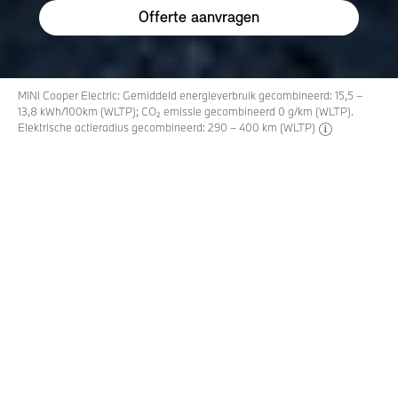
Offerte aanvragen
MINI Cooper Electric: Gemiddeld energieverbruik gecombineerd: 15,5 –
13,8 kWh/100km (WLTP); CO₂ emissie gecombineerd 0 g/km (WLTP).
Elektrische actieradius gecombineerd: 290 – 400 km (WLTP)
disclaimer