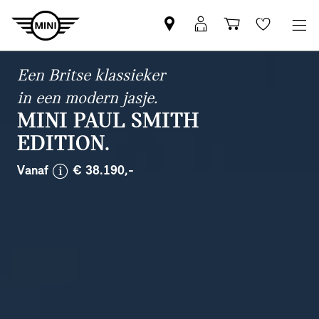
Vind
MyMini
Winkelwage
Wishlis
een
login
MINI
Een Britse klassieker
partner
in een modern jasje.
MINI PAUL SMITH
EDITION.
disclaimer
Vanaf
€ 38.190,-