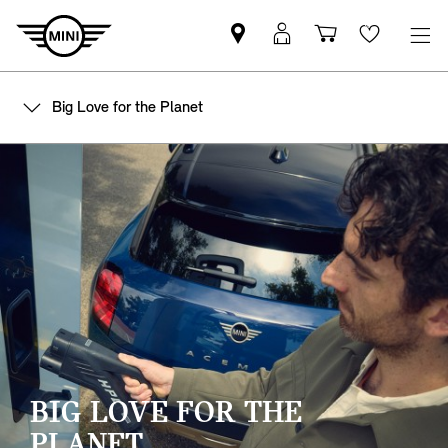
Vind
MyMini
Winkelwage
Wishlis
een
login
MINI
Big Love for the Planet
partner
BIG LOVE
FOR THE
PLANET.