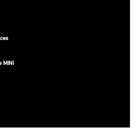
ices
e MINI