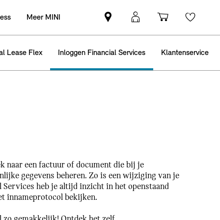
ness
Meer MINI
Vind
MyMini
Winkelwag
Wishli
een
login
MINI
al Lease Flex
Inloggen Financial Services
Klantenservice
partner
k naar een factuur of document die bij je
ijke gegevens beheren. Zo is een wijziging van je
ervices heb je altijd inzicht in het openstaand
het innameprotocol bekijken.
 zo gemakkelijk! Ontdek het zelf.