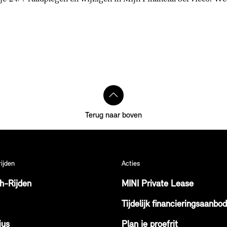
Terug naar boven
rijden
Acties
ch-Rijden
MINI Private Lease
Tijdelijk financieringsaanbod
ius
Plan je proefrit