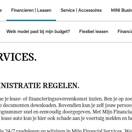
e
Financieren | Leasen
Service | Accessoires
MINI Busi
Welk model past bij mijn budget?
Flexibel leasen
Financi
RVICES.
NISTRATIE REGELEN.
e je lease- of financieringsovereenkomst inzien. Ben je op zoe
e documenten downloaden. Bovendien kun je zelf jouw persoonl
ngnummer snel en eenvoudig doorgegeven. Met Mijn Financial S
 lease auto kun je hier ook schade aan je voertuig melden en 
e 24/7 raadplegen en wijzigen in Mijn Financial Services. Wel