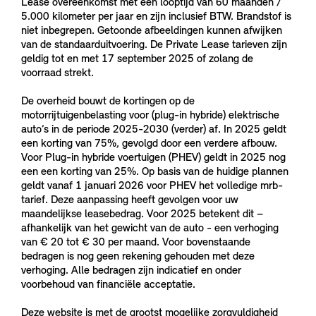
Lease overeenkomst met een looptijd van 60 maanden /
5.000 kilometer per jaar en zijn inclusief BTW. Brandstof is
niet inbegrepen. Getoonde afbeeldingen kunnen afwijken
van de standaarduitvoering. De Private Lease tarieven zijn
geldig tot en met 17 september 2025 of zolang de
voorraad strekt.
De overheid bouwt de kortingen op de
motorrijtuigenbelasting voor (plug-in hybride) elektrische
auto’s in de periode 2025-2030 (verder) af. In 2025 geldt
een korting van 75%, gevolgd door een verdere afbouw.
Voor Plug-in hybride voertuigen (PHEV) geldt in 2025 nog
een een korting van 25%. Op basis van de huidige plannen
geldt vanaf 1 januari 2026 voor PHEV het volledige mrb-
tarief. Deze aanpassing heeft gevolgen voor uw
maandelijkse leasebedrag. Voor 2025 betekent dit –
afhankelijk van het gewicht van de auto - een verhoging
van € 20 tot € 30 per maand. Voor bovenstaande
bedragen is nog geen rekening gehouden met deze
verhoging. Alle bedragen zijn indicatief en onder
voorbehoud van financiële acceptatie.
Deze website is met de grootst mogelijke zorgvuldigheid