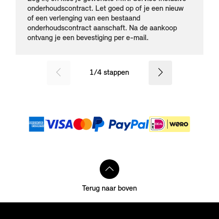
onderhoudscontract. Let goed op of je een nieuw
of een verlenging van een bestaand
onderhoudscontract aanschaft. Na de aankoop
ontvang je een bevestiging per e-mail.
SID_CD_FP_COMMON_PREVIOU
Verder
1
/
4
stappen
Betaalmethoden