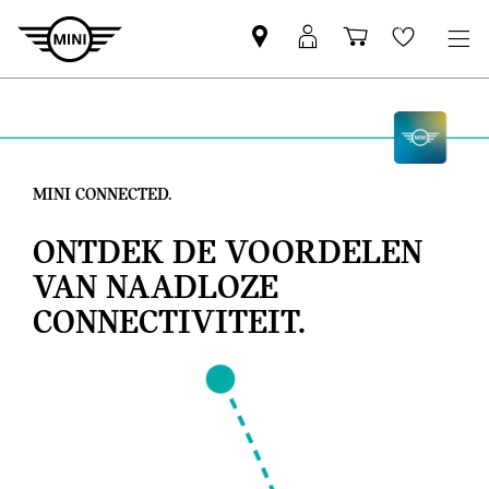
Vind
MyMini
Winkelwage
Wishlis
een
login
MINI
partner
MINI CONNECTED.
ONTDEK DE VOORDELEN
VAN NAADLOZE
CONNECTIVITEIT.