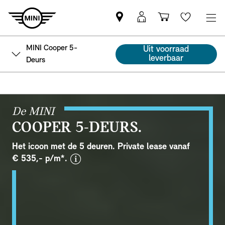
Vind
MyMini
Winkelwage
Wishlis
een
login
MINI
MINI Cooper 5-
Uit voorraad
partner
leverbaar
Deurs
De MINI
COOPER 5-DEURS.
Het icoon met de 5 deuren. Private lease vanaf
disclaimer
€ 535,- p/m*.