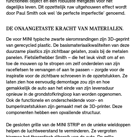
functioneel object en een robuuste metgezel voor het
dagelijks leven. Dit opzettelijk ruw uitgehouwen effect wordt
door Paul Smith ook wel ‘de perfecte imperfectie’ genoemd.
DE ONAANGETASTE KRACHT VAN MATERIALEN.
De voor MINI typische zwarte sieromrandingen zijn 3D-geprint
van gerecycled plastic. De basismateriaalkwaliteiten van deze
duurzame plastics zijn zichtbaar gelaten, zoals bij de metalen
panelen. Fietsliefhebber Smith – die het leuk vindt om af en
toe de mouwen op te stropen om zelf onderdelen van zijn
racefietsen te vervangen of aan te passen – zorgde voor de
inspiratie voor de zichtbare schroeven in de opzetstukken. Ze
laten zien hoe eenvoudig demontage zou zijn en hoe
gemakkelijk de auto aan het einde van zijn levensduur
opnieuw in de grondstofkringloop kan worden opgenomen.
Ook de functionele en onderscheidende voor- en
bumperinzetstukken zijn gemaakt met de 3D-printer. Deze
componenten hebben een opvallende structuur.
De gesloten grille van de MINI STRIP en de unieke wieldoppen
helpen de luchtweerstand te verminderen. Ze vergroten