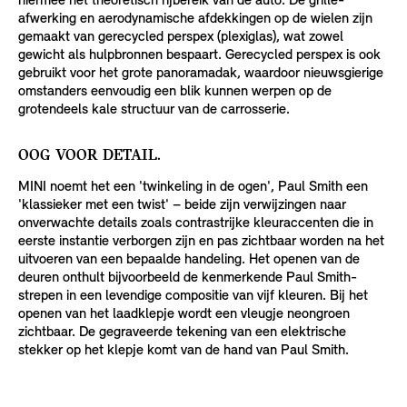
hiermee het theoretisch rijbereik van de auto. De grille-
afwerking en aerodynamische afdekkingen op de wielen zijn
gemaakt van gerecycled perspex (plexiglas), wat zowel
gewicht als hulpbronnen bespaart. Gerecycled perspex is ook
gebruikt voor het grote panoramadak, waardoor nieuwsgierige
omstanders eenvoudig een blik kunnen werpen op de
grotendeels kale structuur van de carrosserie.
OOG VOOR DETAIL.
MINI noemt het een 'twinkeling in de ogen', Paul Smith een
'klassieker met een twist' – beide zijn verwijzingen naar
onverwachte details zoals contrastrijke kleuraccenten die in
eerste instantie verborgen zijn en pas zichtbaar worden na het
uitvoeren van een bepaalde handeling. Het openen van de
deuren onthult bijvoorbeeld de kenmerkende Paul Smith-
strepen in een levendige compositie van vijf kleuren. Bij het
openen van het laadklepje wordt een vleugje neongroen
zichtbaar. De gegraveerde tekening van een elektrische
stekker op het klepje komt van de hand van Paul Smith.