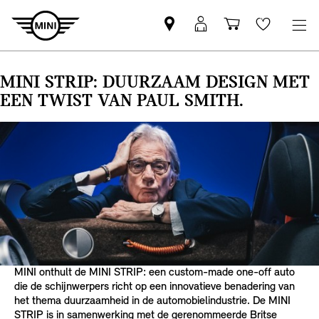
Vind
MyMini
Winkelwage
Wishlis
een
login
MINI
MINI STRIP: DUURZAAM DESIGN MET
partner
EEN TWIST VAN PAUL SMITH.
MINI onthult de MINI STRIP: een custom-made one-off auto
die de schijnwerpers richt op een innovatieve benadering van
het thema duurzaamheid in de automobielindustrie. De MINI
STRIP is in samenwerking met de gerenommeerde Britse