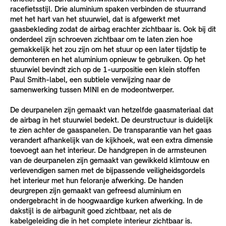
racefietsstijl. Drie aluminium spaken verbinden de stuurrand
met het hart van het stuurwiel, dat is afgewerkt met
gaasbekleding zodat de airbag erachter zichtbaar is. Ook bij dit
onderdeel zijn schroeven zichtbaar om te laten zien hoe
gemakkelijk het zou zijn om het stuur op een later tijdstip te
demonteren en het aluminium opnieuw te gebruiken. Op het
stuurwiel bevindt zich op de 1-uurpositie een klein stoffen
Paul Smith-label, een subtiele verwijzing naar de
samenwerking tussen MINI en de modeontwerper.
De deurpanelen zijn gemaakt van hetzelfde gaasmateriaal dat
de airbag in het stuurwiel bedekt. De deurstructuur is duidelijk
te zien achter de gaaspanelen. De transparantie van het gaas
verandert afhankelijk van de kijkhoek, wat een extra dimensie
toevoegt aan het interieur. De handgrepen in de armsteunen
van de deurpanelen zijn gemaakt van gewikkeld klimtouw en
verlevendigen samen met de bijpassende veiligheidsgordels
het interieur met hun feloranje afwerking. De handen
deurgrepen zijn gemaakt van gefreesd aluminium en
ondergebracht in de hoogwaardige kurken afwerking. In de
dakstijl is de airbagunit goed zichtbaar, net als de
kabelgeleiding die in het complete interieur zichtbaar is.