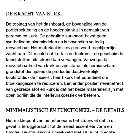
DE KRACHT VAN KURK.
De toplaag van het dashboard, de bovenzijde van de
portierbekleding en de hoedenplank zijn gemaakt van
gerecycled kurk. De gebruikte kurksoort bevat geen
synthetische bindmiddelen en is bovendien volledig
recyclebaar. Het materiaal is stevig en voelt tegelijkertijd
zacht aan. Dit maakt dat kurk in de toekomst de geschuimde
kunststoffen uitstekend kan vervangen. Vanwege de
recyclebaarheid van kurk en zijn status als hernieuwbare
grondstof die tijdens de productie daadwerkelijk
koolstofdioxide ‘fixeert’, heeft kurk het potentieel om
broeikasgassen te reduceren. Een ander positief neveneffect
van gebreide stof en kurk is dat het beide materialen zijn met
open poriën die de interieurakoestiek verbeteren.
MINIMALISTISCH EN FUNCTIONEEL – DE DETAILS.
Het middelpunt van het interieur is het stuurwiel dat in dit
geval is teruggebracht tot de meest essentiële vorm en
functie. De stuurrand is omwikkeld met stuurlint in echte