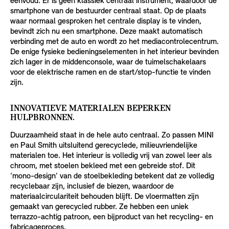
eenvoud. Er is geen klassiek centraal instrument, waardoor de
smartphone van de bestuurder centraal staat. Op de plaats
waar normaal gesproken het centrale display is te vinden,
bevindt zich nu een smartphone. Deze maakt automatisch
verbinding met de auto en wordt zo het mediacontrolecentrum.
De enige fysieke bedieningselementen in het interieur bevinden
zich lager in de middenconsole, waar de tuimelschakelaars
voor de elektrische ramen en de start/stop-functie te vinden
zijn.
INNOVATIEVE MATERIALEN BEPERKEN
HULPBRONNEN.
Duurzaamheid staat in de hele auto centraal. Zo passen MINI
en Paul Smith uitsluitend gerecyclede, milieuvriendelijke
materialen toe. Het interieur is volledig vrij van zowel leer als
chroom, met stoelen bekleed met een gebreide stof. Dit
‘mono-design’ van de stoelbekleding betekent dat ze volledig
recyclebaar zijn, inclusief de biezen, waardoor de
materiaalcirculariteit behouden blijft. De vloermatten zijn
gemaakt van gerecycled rubber. Ze hebben een uniek
terrazzo-achtig patroon, een bijproduct van het recycling- en
fabricageproces.