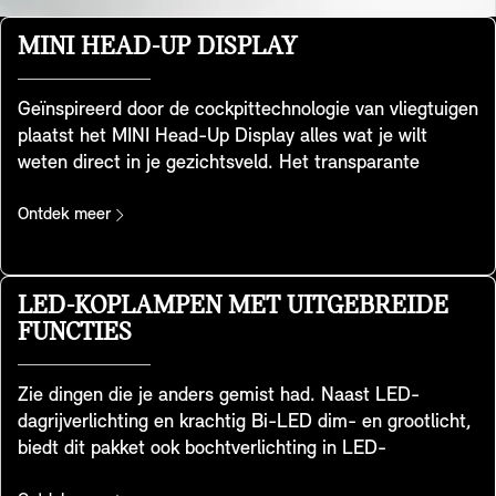
MINI HEAD-UP DISPLAY
Geïnspireerd door de cockpittechnologie van vliegtuigen
plaatst het MINI Head-Up Display alles wat je wilt
weten direct in je gezichtsveld. Het transparante
scherm op je dashboard geeft belangrijke gegevens
weer, zoals rijsnelheid, kaarten, rijhulpfuncties en
Ontdek meer
entertainmentdetails. Het biedt een heldere en
uitstekende beeldkwaliteit, zelfs in een fel verlichte
omgeving. Je kunt de hoogte en helderheid eenvoudig
LED-KOPLAMPEN MET UITGEBREIDE
aanpassen en de weergegeven informatie afstemmen
FUNCTIES
op je behoeften. Het past zich ook aan de MINI
Experience Mode die je hebt gekozen aan, zodat je kunt
Zie dingen die je anders gemist had. Naast LED-
genieten van een consistente totaalervaring – en
dagrijverlichting en krachtig Bi-LED dim- en grootlicht,
volledig overzicht behoudt.
biedt dit pakket ook bochtverlichting in LED-
technologie. Het licht wordt daarbij adaptief verdeeld