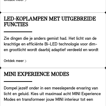
rijsnelheid, kaarten, rijhulpfuncties en
entertainmentdetails. Zo helder als maar kan, biedt het
een uitstekende beeldkwaliteit, zelfs in helder verlichte
omgevingen. JE kunt de hoogte en helderheid
LED-KOPLAMPEN MET UITGEBREIDE
eenvoudig aanpassen en de weergegeven informatie
FUNCTIES
afstemmen op je behoeften. Het past zich ook aan de
MINI Experience Mode die je hebt gekozen, zodat je
Zie dingen die je anders gemist had. Het licht van de
kunt genieten van een consistente en holistische
krachtige en efficiënte Bi-LED technologie voor dim-
ervaring – en volledig in beeld blijft.
en grootlicht wordt daarbij adaptief verdeeld en wordt
feller aan de zijkanten, zodat jij bochten beter kunt
overzien – zowel in de stad, op buitenwegen en op de
Ontdek meer
snelweg als bij slecht weer. In het verlichtingsmenu kies
je uit de drie verschillende lichteffecten voor
MINI EXPERIENCE MODES
dagrijverlichting, koplampen en achterlichten – plus
een bijpassende welcome & goodbye animatie. Onder
Dompel jezelf onder in een meeslepende ervaring van
voorbehoud van nationale regelgeving.
licht en geluid. Kies uit maximaal acht MINI Experience
Modes en transformeer jouw MINI interieur tot een
compleet nieuwe ervaring. Elke modus heeft zijn eigen