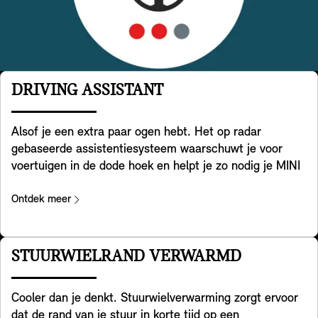
DRIVING ASSISTANT
Alsof je een extra paar ogen hebt. Het op radar
gebaseerde assistentiesysteem waarschuwt je voor
voertuigen in de dode hoek en helpt je zo nodig je MINI
terug te sturen in je rijstrook. Bovendien helpt het
systeem bij het detecteren van overstekend verkeer
Ontdek meer
achter je wanneer je met je MINI achteruitrijdt. Het
helpt ook bij het voorkomen van ongelukken achterop je
MINI, bijvoorbeeld door naderend verkeer te
STUURWIELRAND VERWARMD
waarschuwen door de alarmlichten van je MINI te laten
knipperen. Tot slot waarschuwt het systeem je ook bij
Cooler dan je denkt. Stuurwielverwarming zorgt ervoor
het openen van de deur bij het uitstappen, als er een
dat de rand van je stuur in korte tijd op een