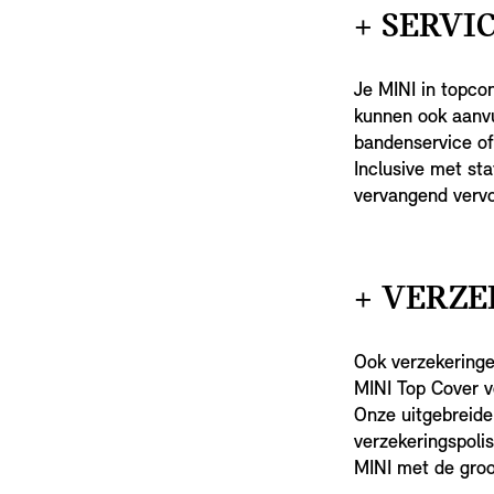
+ SERVI
Je MINI in topco
kunnen ook aanvu
bandenservice of
Inclusive met st
vervangend vervo
+ VERZE
Ook verzekeringe
MINI Top Cover v
Onze uitgebreide
verzekeringspoli
MINI met de groo