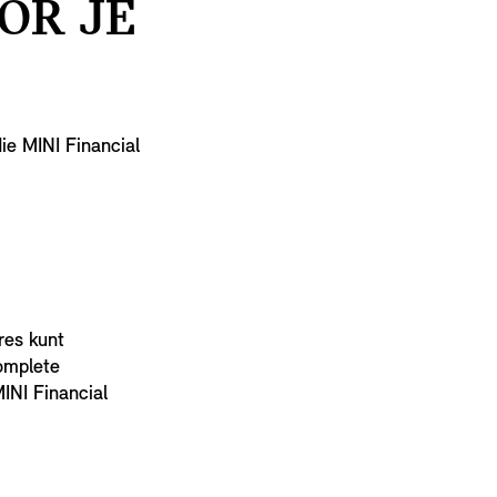
OR JE
ie MINI Financial
res kunt
omplete
MINI Financial