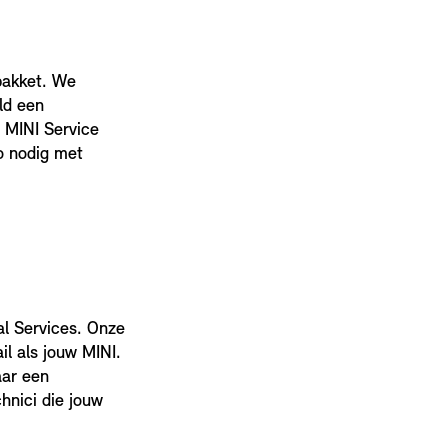
pakket. We
ld een
r MINI Service
o nodig met
l Services. Onze
l als jouw MINI.
aar een
hnici die jouw