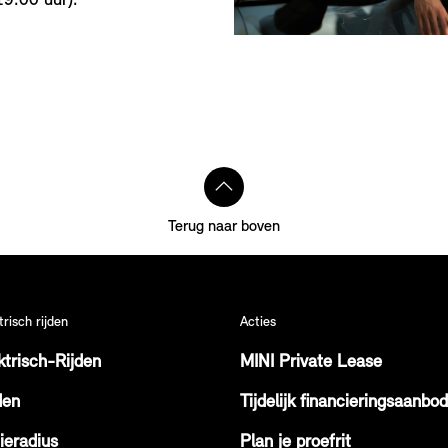
9.00 uur).
Terug naar boven
trisch rijden
Acties
ktrisch-Rijden
MINI Private Lease
den
Tijdelijk financieringsaanbod
ieradius
Plan je proefrit