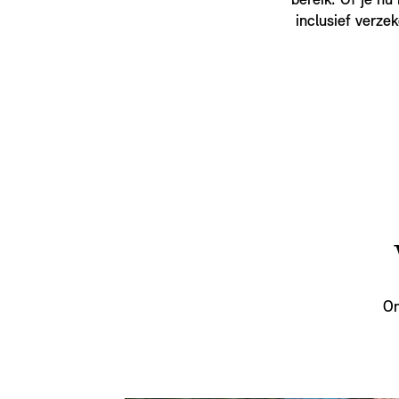
bereik. Of je nu
inclusief verze
On