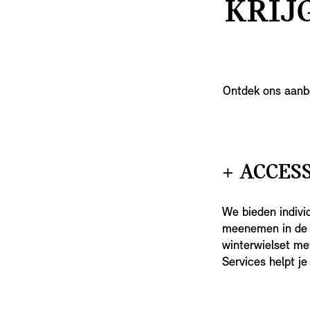
KRIJ
Ontdek ons aanbo
+ ACCES
We bieden indivi
meenemen in de 
winterwielset met
Services helpt je