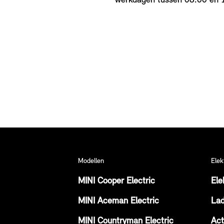
werkdagen tussen 08.00 en 1
Modellen
Elek
MINI Cooper Electric
Ele
MINI Aceman Electric
La
MINI Countryman Electric
Act