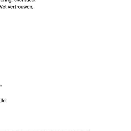
iering, eventueel
 Vol vertrouwen,
.
lle