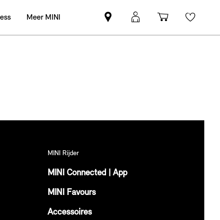
ness
Meer MINI
Vind
MyMini
Winkelwag
Wishli
een
login
MINI
partner
MINI Rijder
MINI Connected | App
MINI Favours
Accessoires