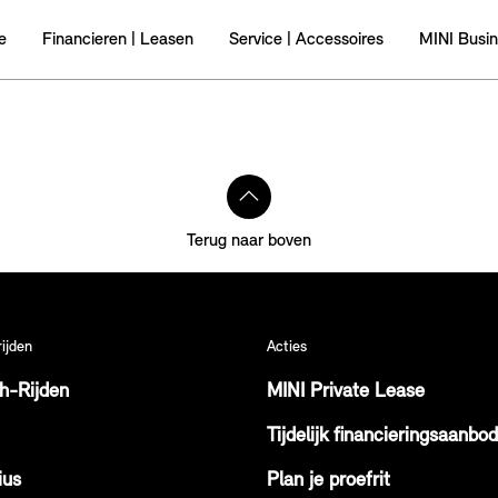
e
Financieren | Leasen
Service | Accessoires
MINI Busi
Terug naar boven
rijden
Acties
ch-Rijden
MINI Private Lease
Tijdelijk financieringsaanbod
ius
Plan je proefrit