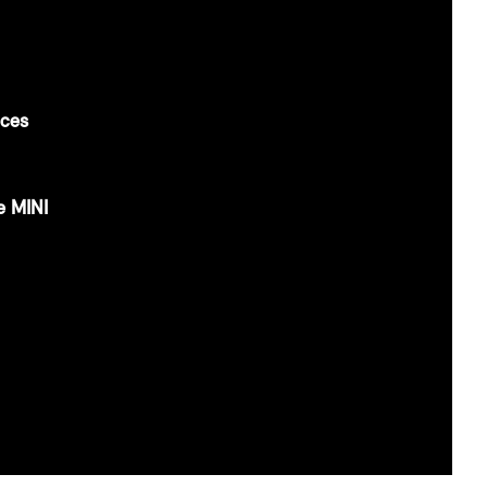
ices
e MINI