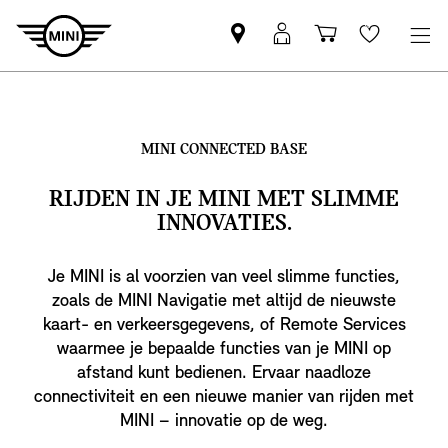
Vind
MyMini
Winkelwage
Wishlis
een
login
MINI
partner
MINI CONNECTED BASE
RIJDEN IN JE MINI MET SLIMME
INNOVATIES.
Je MINI is al voorzien van veel slimme functies,
zoals de MINI Navigatie met altijd de nieuwste
kaart- en verkeersgegevens, of Remote Services
waarmee je bepaalde functies van je MINI op
afstand kunt bedienen. Ervaar naadloze
connectiviteit en een nieuwe manier van rijden met
MINI – innovatie op de weg.