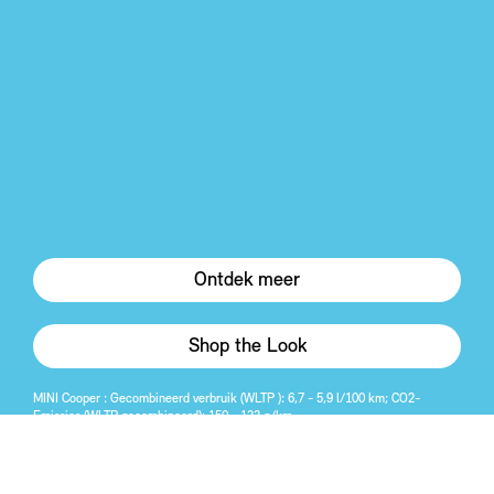
Ontdek meer
Shop the Look
MINI Cooper : Gecombineerd verbruik (WLTP ): 6,7 - 5,9 l/100 km; CO2-
Emissies (WLTP gecombineerd): 150 - 133 g/km.