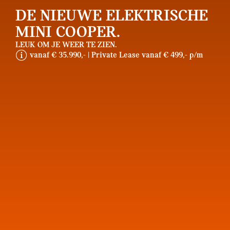
DE NIEUWE ELEKTRISCHE
MINI COOPER.
LEUK OM JE WEER TE ZIEN.
d
vanaf € 35.990,- | Private Lease vanaf € 499,- p/m
i
s
c
l
a
i
m
e
r