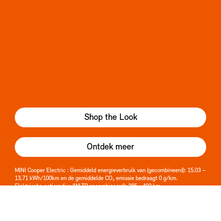
Shop the Look
Ontdek meer
MINI Cooper Electric : Gemiddeld energieverbruik van (gecombineerd): 15,03 –
13,71 kWh/100km en de gemiddelde CO₂ emissie bedraagt 0 g/km.
Elektrische actieradius (WLTP gecombineerd): 285 - 402 km.