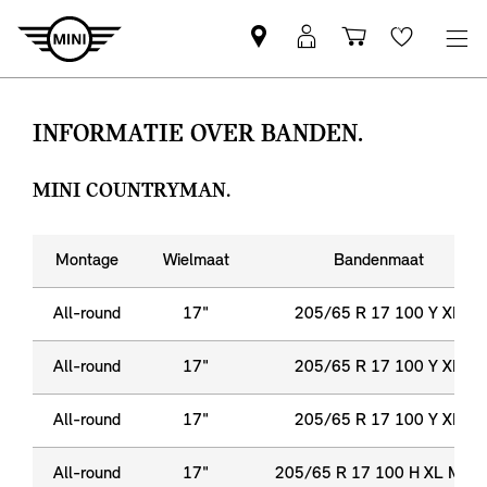
Vind
MyMini
Winkelwage
Wishlis
een
login
MINI
partner
INFORMATIE OVER BANDEN.
MINI COUNTRYMAN.
Montage
Wielmaat
Bandenmaat
All-round
17"
205/65 R 17 100 Y XL
All-round
17"
205/65 R 17 100 Y XL
All-round
17"
205/65 R 17 100 Y XL
All-round
17"
205/65 R 17 100 H XL M+S