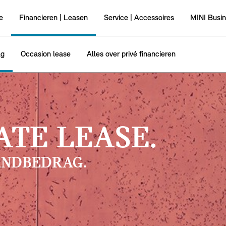
e
Financieren | Leasen
Service | Accessoires
MINI Busi
ag
Occasion lease
Alles over privé financieren
ATE LEASE.
NDBEDRAG.