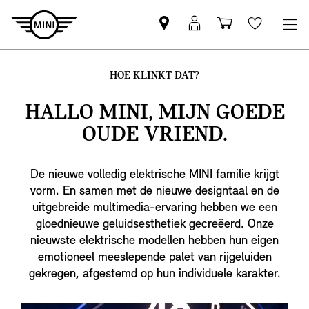
Vind
MyMini
Winkelwage
Wishlis
een
login
MINI
HOE KLINKT DAT?
partner
HALLO MINI
, MIJN GOEDE
OUDE VRIEND.
De nieuwe volledig elektrische MINI familie krijgt
vorm. En samen met de nieuwe designtaal en de
uitgebreide multimedia-ervaring hebben we een
gloednieuwe geluidsesthetiek gecreëerd. Onze
nieuwste elektrische modellen hebben hun eigen
emotioneel meeslepende palet van rijgeluiden
gekregen, afgestemd op hun individuele karakter.