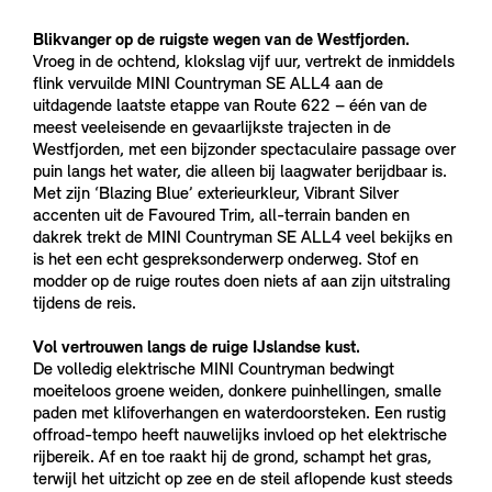
Blikvanger op de ruigste wegen van de Westfjorden.
Vroeg in de ochtend, klokslag vijf uur, vertrekt de inmiddels
flink vervuilde MINI Countryman SE ALL4 aan de
uitdagende laatste etappe van Route 622 – één van de
meest veeleisende en gevaarlijkste trajecten in de
Westfjorden, met een bijzonder spectaculaire passage over
puin langs het water, die alleen bij laagwater berijdbaar is.
Met zijn ‘Blazing Blue’ exterieurkleur, Vibrant Silver
accenten uit de Favoured Trim, all-terrain banden en
dakrek trekt de MINI Countryman SE ALL4 veel bekijks en
is het een echt gespreksonderwerp onderweg. Stof en
modder op de ruige routes doen niets af aan zijn uitstraling
tijdens de reis.
Vol vertrouwen langs de ruige IJslandse kust.
De volledig elektrische MINI Countryman bedwingt
moeiteloos groene weiden, donkere puinhellingen, smalle
paden met klifoverhangen en waterdoorsteken. Een rustig
offroad-tempo heeft nauwelijks invloed op het elektrische
rijbereik. Af en toe raakt hij de grond, schampt het gras,
terwijl het uitzicht op zee en de steil aflopende kust steeds