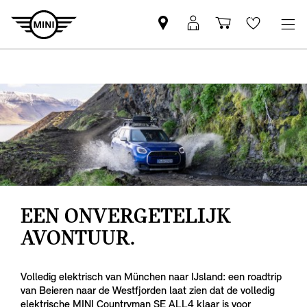
Vind
MyMini
Winkelwage
Wishlis
een
login
MINI
partner
EEN ONVERGETELIJK
AVONTUUR.
Volledig elektrisch van München naar IJsland: een roadtrip
van Beieren naar de Westfjorden laat zien dat de volledig
elektrische MINI Countryman SE ALL4 klaar is voor