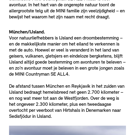
avontuur. In het hart van de ongerepte natuur toont de
allergrootste telg uit de MINI familie zijn veelzijdigheid – en
bewijst het waarom het zijn naam met recht draagt.
München/IJsland.
Voor natuurliefhebbers is IJsland een droombestemming –
en de makkelijkste manier om het eiland te verkennen is
met de auto. Hoewel er veel is veranderd in het land van
geisers, vulkanen, gletsjers en eindeloze bergketens, blijft
IJsland altijd goede bestemming om avonturen te beleven –
en zo’n avontuur moet je beleven in een grote jongen zoals
de MINI Countryman SE ALL4.
De afstand tussen München en Reykjavik in het zuiden van
IJsland bedraagt hemelsbreed net geen 2.700 kilometer –
en nog wat meer tot aan de Westfjorden. Over de weg is
het ongeveer 2.300 kilometer, plus een tweedaagse
overtocht per veerboot van Hirtshals in Denemarken naar
Sedisfjödur in IJsland.