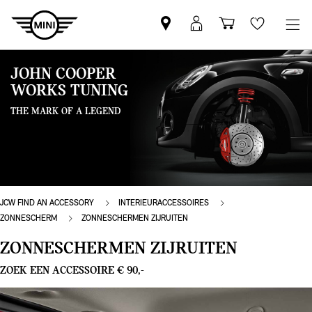
Vind
MyMini
Winkelwage
Wishlis
een
login
MINI
JOHN COOPER
partner
WORKS TUNING
THE MARK OF A LEGEND
JCW FIND AN ACCESSORY
INTERIEURACCESSOIRES
ZONNESCHERM
ZONNESCHERMEN ZIJRUITEN
ZONNESCHERMEN ZIJRUITEN
ZOEK EEN ACCESSOIRE € 90,-