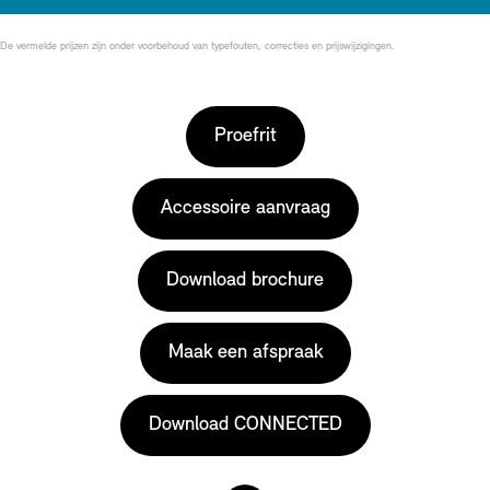
De vermelde prijzen zijn onder voorbehoud van typefouten, correcties en prijswijzigingen.
Proefrit
Accessoire aanvraag
Download brochure
Maak een afspraak
Download CONNECTED