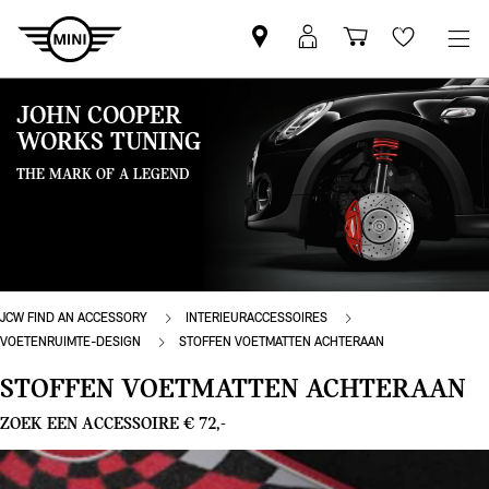
Vind
MyMini
Winkelwage
Wishlis
een
login
MINI
JOHN COOPER
partner
WORKS TUNING
THE MARK OF A LEGEND
JCW FIND AN ACCESSORY
INTERIEURACCESSOIRES
VOETENRUIMTE-DESIGN
STOFFEN VOETMATTEN ACHTERAAN
STOFFEN VOETMATTEN ACHTERAAN
ZOEK EEN ACCESSOIRE € 72,-