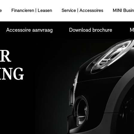
e
Financieren | Leasen
Service | Accessoires
MINI Busi
Accessoire aanvraag
Download brochure
M
ER
ING