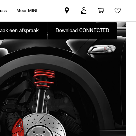
ness
Meer MINI
Vind
MyMini
Winkelwag
Wishli
een
login
MINI
aak een afspraak
Download CONNECTED
partner