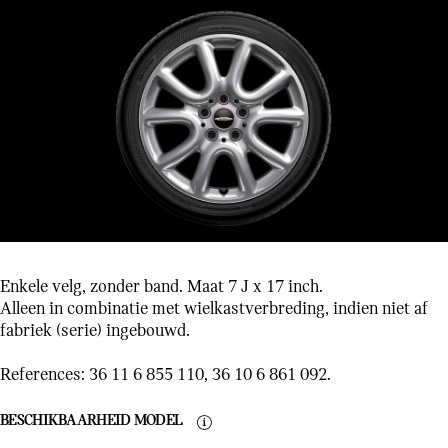
Enkele velg, zonder band. Maat 7 J x 17 inch.
Alleen in combinatie met wielkastverbreding, indien niet af
fabriek (serie) ingebouwd.
References: 36 11 6 855 110, 36 10 6 861 092.
BESCHIKBAARHEID MODEL