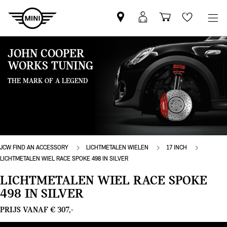
Vind
MyMini
Winkelwage
Wishlis
een
login
MINI
JOHN COOPER
partner
WORKS TUNING
THE MARK OF A LEGEND
JCW FIND AN ACCESSORY
LICHTMETALEN WIELEN
17 INCH
LICHTMETALEN WIEL RACE SPOKE 498 IN SILVER
LICHTMETALEN WIEL RACE SPOKE
498 IN SILVER
PRIJS VANAF € 307,-