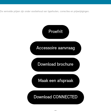
De vermelde prijzen zijn onder voorbehoud van typefouten, correcties en prijswijzigingen.
Proefrit
Accessoire aanvraag
Download brochure
Maak een afspraak
Download CONNECTED