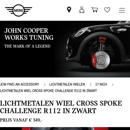
Vind
MyMini
Winkelwage
Wishlis
een
login
MINI
JOHN COOPER
partner
WORKS TUNING
THE MARK OF A LEGEND
JCW FIND AN ACCESSORY
LICHTMETALEN WIELEN
17 INCH
LICHTMETALEN WIEL CROSS SPOKE CHALLENGE R112 IN ZWART
LICHTMETALEN WIEL CROSS SPOKE
CHALLENGE R112 IN ZWART
PRIJS VANAF € 349,-