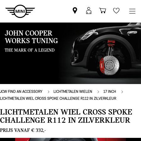
Vind
MyMini
Winkelwage
Wishlis
een
login
MINI
JOHN COOPER
partner
WORKS TUNING
THE MARK OF A LEGEND
JCW FIND AN ACCESSORY
LICHTMETALEN WIELEN
17 INCH
LICHTMETALEN WIEL CROSS SPOKE CHALLENGE R112 IN ZILVERKLEUR
LICHTMETALEN WIEL CROSS SPOKE
CHALLENGE R112 IN ZILVERKLEUR
PRIJS VANAF € 332,-