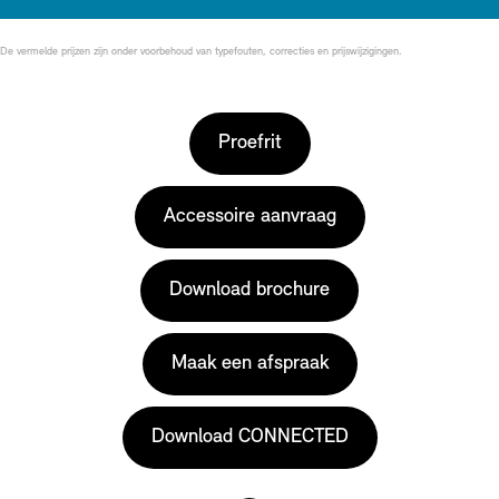
De vermelde prijzen zijn onder voorbehoud van typefouten, correcties en prijswijzigingen.
Proefrit
Accessoire aanvraag
Download brochure
Maak een afspraak
Download CONNECTED