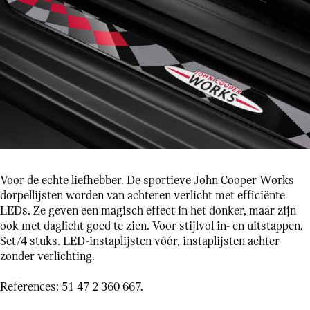
Voor de echte liefhebber. De sportieve John Cooper Works
dorpellijsten worden van achteren verlicht met efficiënte
LEDs. Ze geven een magisch effect in het donker, maar zijn
ook met daglicht goed te zien. Voor stijlvol in- en uitstappen.
Set/4 stuks. LED-instaplijsten vóór, instaplijsten achter
zonder verlichting.
References: 51 47 2 360 667.