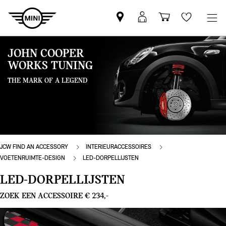
Vind
MyMini
Winkelwage
Wishlis
een
login
MINI
JOHN COOPER
partner
WORKS TUNING
THE MARK OF A LEGEND
JCW FIND AN ACCESSORY
INTERIEURACCESSOIRES
VOETENRUIMTE-DESIGN
LED-DORPELLIJSTEN
LED-DORPELLIJSTEN
ZOEK EEN ACCESSOIRE € 234,-