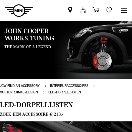
Vind
MyMini
Winkelwage
Wishlis
een
login
MINI
JOHN COOPER
partner
WORKS TUNING
THE MARK OF A LEGEND
JCW FIND AN ACCESSORY
INTERIEURACCESSOIRES
VOETENRUIMTE-DESIGN
LED-DORPELLIJSTEN
LED-DORPELLIJSTEN
ZOEK EEN ACCESSOIRE € 213,-