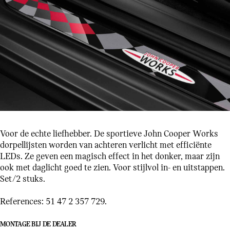
Voor de echte liefhebber. De sportieve John Cooper Works
dorpellijsten worden van achteren verlicht met efficiënte
LEDs. Ze geven een magisch effect in het donker, maar zijn
ook met daglicht goed te zien. Voor stijlvol in- en uitstappen.
Set/2 stuks.
References: 51 47 2 357 729.
MONTAGE BIJ DE DEALER