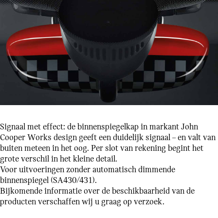
Signaal met effect: de binnenspiegelkap in markant John
Cooper Works design geeft een duidelijk signaal – en valt van
buiten meteen in het oog. Per slot van rekening begint het
grote verschil in het kleine detail.
Voor uitvoeringen zonder automatisch dimmende
binnenspiegel (SA430/431).
Bijkomende informatie over de beschikbaarheid van de
producten verschaffen wij u graag op verzoek.