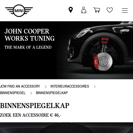
Vind
MyMini
Winkelwage
Wishlis
een
login
MINI
JOHN COOPER
partner
WORKS TUNING
THE MARK OF A LEGEND
JCW FIND AN ACCESSORY
INTERIEURACCESSOIRES
BINNENSPIEGEL
BINNENSPIEGELKAP
BINNENSPIEGELKAP
ZOEK EEN ACCESSOIRE € 46,-