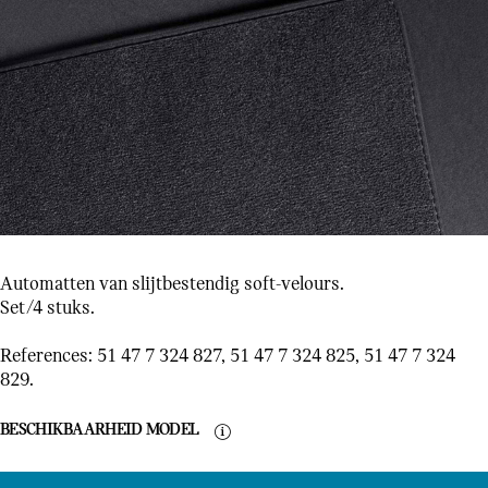
Automatten van slijtbestendig soft-velours.
Set/4 stuks.
References: 51 47 7 324 827, 51 47 7 324 825, 51 47 7 324
829.
BESCHIKBAARHEID MODEL