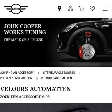
Vind
MyMini
Winkelwage
Wishlis
een
login
MINI
JOHN COOPER
partner
WORKS TUNING
THE MARK OF A LEGEND
JCW FIND AN ACCESSORY
INTERIEURACCESSOIRES
VOETENRUIMTE-DESIGN
VELOURS AUTOMATTEN
VELOURS AUTOMATTEN
ZOEK EEN ACCESSOIRE € 95,-